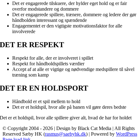
Det er engagerede tilskuere, der hylder eget hold og er fair
overfor modstandere og dommere
Det er engagerede spillere, trænere, dommere og ledere der gør
håndbolden interessant og spændende
Engagementet er den vigtigste motivationsfaktor for alle
involverede
DET ER RESPEKT
Respekt for alle, der er involveret i spillet
Respekt for håndboldspillets værdier
Accept af at alle er vigtige og nødvendige medspillere til såvel
træning som kamp
DET ER EN HOLDSPORT
Håndbold er et spil mellem to hold
Det er et holdspil, hvor alle på banen vil gøre deres bedste
Det er et holdspil, hvor alle spillere giver alt, hvad de har for holdet
© Copyright 2004 -
2026 | Design by Black Cat Media | All Rights
Reserved Sæby HK (
rasmus@saebyhk.dk
) | Powered by
WordPress
Instagram
Facebook
YouTube
Page load link