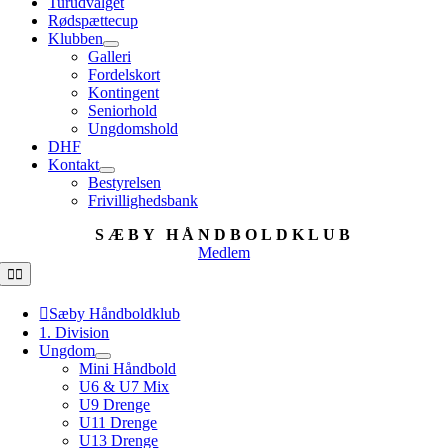
Turudvalget
Rødspættecup
Klubben
Galleri
Fordelskort
Kontingent
Seniorhold
Ungdomshold
DHF
Kontakt
Bestyrelsen
Frivillighedsbank
SÆBY HÅNDBOLDKLUB
Medlem
Toggle
Navigation
Sæby Håndboldklub
1. Division
Ungdom
Mini Håndbold
U6 & U7 Mix
U9 Drenge
U11 Drenge
U13 Drenge