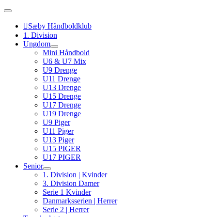
Skip
to
content
Sæby Håndboldklub
1. Division
Ungdom
Mini Håndbold
U6 & U7 Mix
U9 Drenge
U11 Drenge
U13 Drenge
U15 Drenge
U17 Drenge
U19 Drenge
U9 Piger
U11 Piger
U13 Piger
U15 PIGER
U17 PIGER
Senior
1. Division | Kvinder
3. Division Damer
Serie 1 Kvinder
Danmarksserien | Herrer
Serie 2 | Herrer