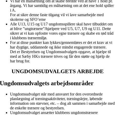
Vi har en målsætning om at skabe bredde ved at have 1 hold pr.
årgang. Vi har samtidig en målsætning om at det ene hold spiller
i A.
For at sikre denne faste tilgang vil vi lave samarbejde med
skolerne og SFO’erne
Alle U13, U15 og U17 ungdomsspillere skal have tilbuddet om
at blive ”ungtrænere”/hjælpere ved U5, U7, U9 og U11. Dette
sikrer at vi kan opfostre vores egne trænere og skabe en rød tråd
i klubbens trænermiljø.
For at disse punkter kan lykkes/gennemføres er det et krav at vi
har dygtige, uddannede og ikke mindst engagerede trænere.
Det er Bestyrelsen og Ungdomsudvalgets opgave, at hjælpe til
med at Sæby HKs trænere trives og får den støtte og hjælp de
har brug for.
UNGDOMSUDVALGETS ARBEJDE
Ungdomsudvalgets arbejdsområder
Ungdomsudvalget står med ansvaret for den overordnede
planlægning af træningsaktiviteter, træningslejre, løbende
information om stævner, etc. – dog alt sammen i samarbejde med
de enkelte trænere og bestyrelsen.
Ungdomsudvalget ansætter klubbens ungdomstrænere