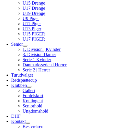
U15 Drenge
U17 Drenge
U19 Drenge
U9 Piger
U11 Piger
U13 Piger
U15 PIGER
U17 PIGER
Senior
1. Division | Kvinder
3. Division Damer
Serie 1 Kvinder
Danmarksserien | Herrer
Serie 2 | Herrer
Turudvalget
Rødspættecup
Klubben
Galleri
Fordelskort
Kontingent
Seniorhold
Ungdomshold
DHF
Kontakt
Bestyrelsen