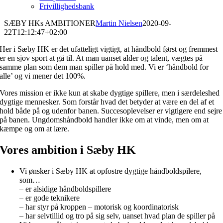
Frivillighedsbank
SÆBY HKs AMBITIONER
Martin Nielsen
2020-09-
22T12:12:47+02:00
Her i Sæby HK er det ufatteligt vigtigt, at håndbold først og fremmest
er en sjov sport at gå til. At man uanset alder og talent, vægtes på
samme plan som dem man spiller på hold med. Vi er ‘håndbold for
alle’ og vi mener det 100%.
Vores mission er ikke kun at skabe dygtige spillere, men i særdeleshed
dygtige mennesker. Som forstår hvad det betyder at være en del af et
hold både på og udenfor banen. Succesoplevelser er vigtigere end sejre
på banen. Ungdomshåndbold handler ikke om at vinde, men om at
kæmpe og om at lære.
Vores ambition i Sæby HK
Vi ønsker i Sæby HK at opfostre dygtige håndboldspilere,
som…
– er alsidige håndboldspillere
– er gode teknikere
– har styr på kroppen – motorisk og koordinatorisk
– har selvtillid og tro på sig selv, uanset hvad plan de spiller på