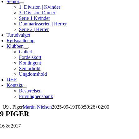
Senior
1. Division | Kvinder
3. Division Damer
Serie 1 Kvinder
Danmarksserien | Herrer
Serie 2 | Herrer
Turudvalget
Rødspættecup
Klubben
Galleri
Fordelskort
Kontingent
Seniorhold
Ungdomshold
DHF
Kontakt
Bestyrelsen
Frivillighedsbank
U9 . Piger
Martin Nielsen
2025-09-19T08:59:26+02:00
9 PIGER
16 & 2017