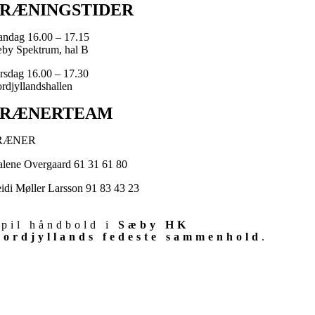
RÆNINGSTIDER
ndag 16.00 – 17.15
by Spektrum, hal B
rsdag 16.00 – 17.30
rdjyllandshallen
TRÆNERTEAM
RÆNER
lene Overgaard 61 31 61 80
idi Møller Larsson 91 83 43 23
pil håndbold i
Sæby HK
Nordjyllands fedeste sammenhold
.
No logos found