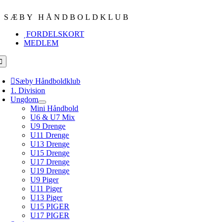
Skip
to
SÆBY HÅNDBOLDKLUB
content
FORDELSKORT
MEDLEM
oggle
avigation
Sæby Håndboldklub
1. Division
Ungdom
Mini Håndbold
U6 & U7 Mix
U9 Drenge
U11 Drenge
U13 Drenge
U15 Drenge
U17 Drenge
U19 Drenge
U9 Piger
U11 Piger
U13 Piger
U15 PIGER
U17 PIGER