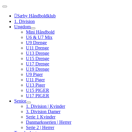
Skip
to
content
Sæby Håndboldklub
1. Division
Ungdom
Mini Håndbold
U6 & U7 Mix
U9 Drenge
U11 Drenge
U13 Drenge
U15 Drenge
U17 Drenge
U19 Drenge
U9 Piger
U11 Piger
U13 Piger
U15 PIGER
U17 PIGER
Senior
1. Division | Kvinder
3. Division Damer
Serie 1 Kvinder
Danmarksserien | Herrer
Serie 2 | Herrer