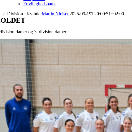
Frivillighedsbank
2. Division . Kvinder
Martin Nielsen
2025-09-19T20:09:51+02:00
HOLDET
 division damer og 3. division damer