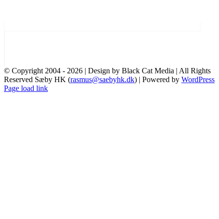
© Copyright 2004 -
2026 | Design by Black Cat Media | All Rights
Reserved Sæby HK (
rasmus@saebyhk.dk
) | Powered by
WordPress
Instagram
Facebook
YouTube
Page load link
Go
to
Top