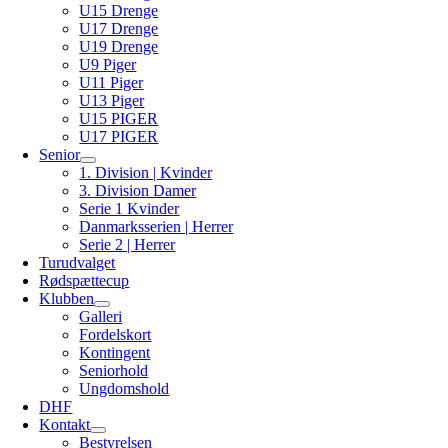
U15 Drenge
U17 Drenge
U19 Drenge
U9 Piger
U11 Piger
U13 Piger
U15 PIGER
U17 PIGER
Senior
1. Division | Kvinder
3. Division Damer
Serie 1 Kvinder
Danmarksserien | Herrer
Serie 2 | Herrer
Turudvalget
Rødspættecup
Klubben
Galleri
Fordelskort
Kontingent
Seniorhold
Ungdomshold
DHF
Kontakt
Bestyrelsen