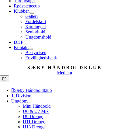
Turudvalget
Rødspættecup
Klubben
Galleri
Fordelskort
Kontingent
Seniorhold
Ungdomshold
DHF
Kontakt
Bestyrelsen
Frivillighedsbank
SÆBY HÅNDBOLDKLUB
Medlem
Toggle
Navigation
Sæby Håndboldklub
1. Division
Ungdom
Mini Håndbold
U6 & U7 Mix
U9 Drenge
U11 Drenge
U13 Drenge