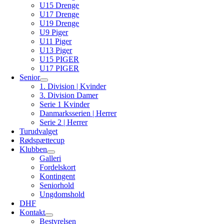
U15 Drenge
U17 Drenge
U19 Drenge
U9 Piger
U11 Piger
U13 Piger
U15 PIGER
U17 PIGER
Senior
1. Division | Kvinder
3. Division Damer
Serie 1 Kvinder
Danmarksserien | Herrer
Serie 2 | Herrer
Turudvalget
Rødspættecup
Klubben
Galleri
Fordelskort
Kontingent
Seniorhold
Ungdomshold
DHF
Kontakt
Bestyrelsen