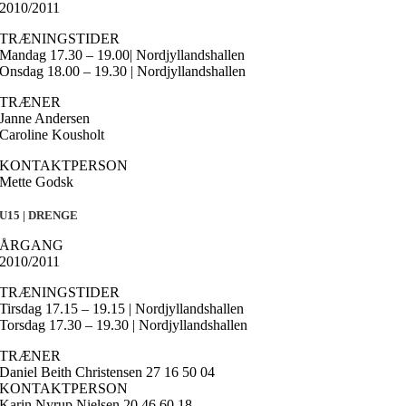
2010/2011
TRÆNINGSTIDER
Mandag 17.30 – 19.00| Nordjyllandshallen
Onsdag 18.00 – 19.30 | Nordjyllandshallen
TRÆNER
Janne Andersen
Caroline Kousholt
KONTAKTPERSON
Mette Godsk
U15 | DRENGE
ÅRGANG
2010/2011
TRÆNINGSTIDER
Tirsdag 17.15 – 19.15 | Nordjyllandshallen
Torsdag 17.30 – 19.30 | Nordjyllandshallen
TRÆNER
Daniel Beith Christensen 27 16 50 04
KONTAKTPERSON
Karin Nyrup Nielsen 20 46 60 18