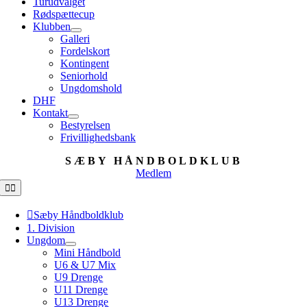
Turudvalget
Rødspættecup
Klubben
Galleri
Fordelskort
Kontingent
Seniorhold
Ungdomshold
DHF
Kontakt
Bestyrelsen
Frivillighedsbank
SÆBY HÅNDBOLDKLUB
Medlem
Toggle
Navigation
Sæby Håndboldklub
1. Division
Ungdom
Mini Håndbold
U6 & U7 Mix
U9 Drenge
U11 Drenge
U13 Drenge