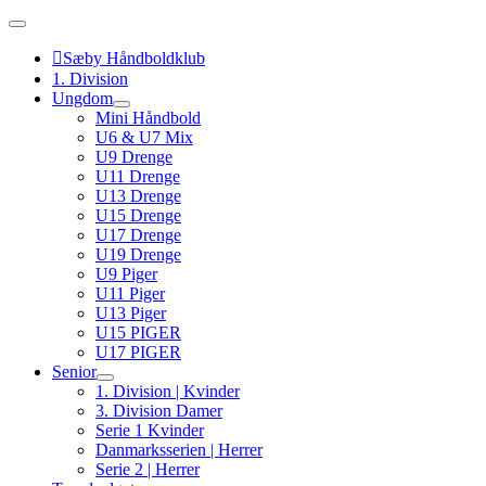
Skip
to
content
Sæby Håndboldklub
1. Division
Ungdom
Mini Håndbold
U6 & U7 Mix
U9 Drenge
U11 Drenge
U13 Drenge
U15 Drenge
U17 Drenge
U19 Drenge
U9 Piger
U11 Piger
U13 Piger
U15 PIGER
U17 PIGER
Senior
1. Division | Kvinder
3. Division Damer
Serie 1 Kvinder
Danmarksserien | Herrer
Serie 2 | Herrer