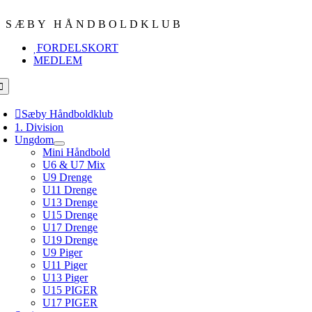
Skip
to
SÆBY HÅNDBOLDKLUB
content
FORDELSKORT
MEDLEM
oggle
avigation
Sæby Håndboldklub
1. Division
Ungdom
Mini Håndbold
U6 & U7 Mix
U9 Drenge
U11 Drenge
U13 Drenge
U15 Drenge
U17 Drenge
U19 Drenge
U9 Piger
U11 Piger
U13 Piger
U15 PIGER
U17 PIGER