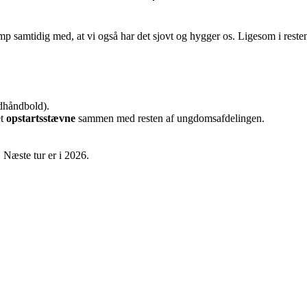
amp samtidig med, at vi også har det sjovt og hygger os. Ligesom i resten
ndhåndbold).
et
opstartsstævne
sammen med resten af ungdomsafdelingen.
 Næste tur er i 2026.