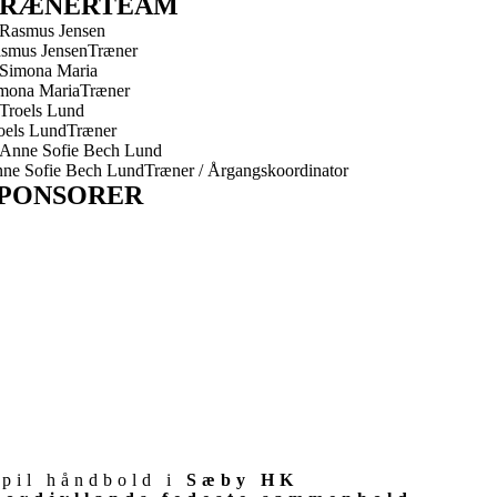
TRÆNERTEAM
smus Jensen
Træner
mona Maria
Træner
oels Lund
Træner
ne Sofie Bech Lund
Træner / Årgangskoordinator
PONSORER
o logos found
pil håndbold i
Sæby HK