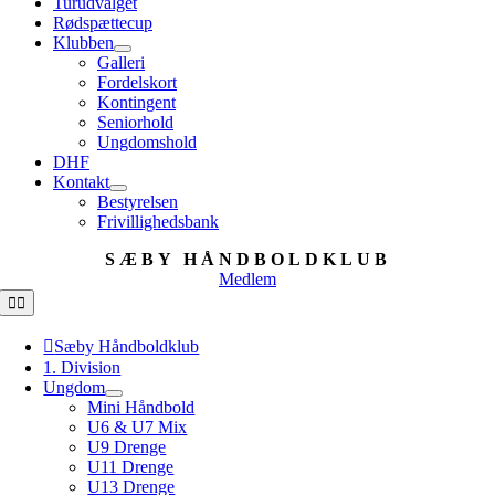
Turudvalget
Rødspættecup
Klubben
Galleri
Fordelskort
Kontingent
Seniorhold
Ungdomshold
DHF
Kontakt
Bestyrelsen
Frivillighedsbank
SÆBY HÅNDBOLDKLUB
Medlem
Toggle
Navigation
Sæby Håndboldklub
1. Division
Ungdom
Mini Håndbold
U6 & U7 Mix
U9 Drenge
U11 Drenge
U13 Drenge