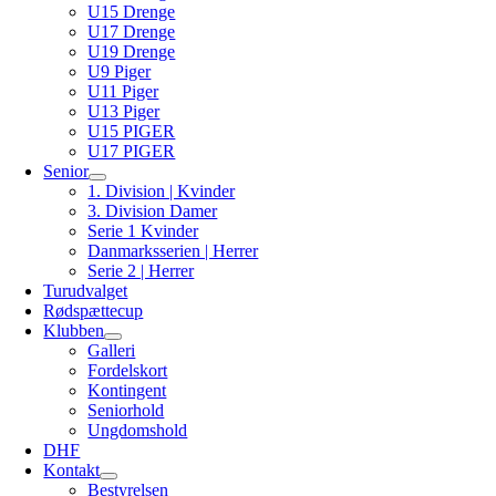
U15 Drenge
U17 Drenge
U19 Drenge
U9 Piger
U11 Piger
U13 Piger
U15 PIGER
U17 PIGER
Senior
1. Division | Kvinder
3. Division Damer
Serie 1 Kvinder
Danmarksserien | Herrer
Serie 2 | Herrer
Turudvalget
Rødspættecup
Klubben
Galleri
Fordelskort
Kontingent
Seniorhold
Ungdomshold
DHF
Kontakt
Bestyrelsen