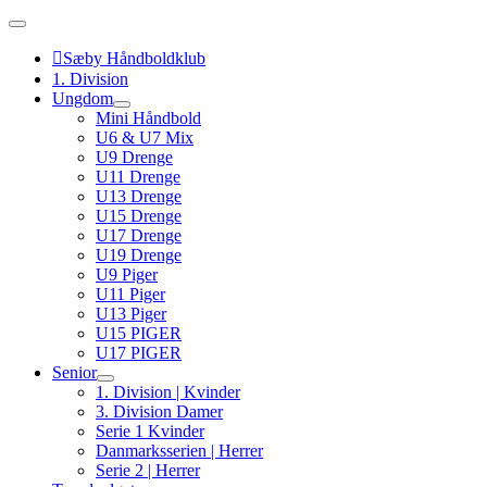
Skip
to
content
Sæby Håndboldklub
1. Division
Ungdom
Mini Håndbold
U6 & U7 Mix
U9 Drenge
U11 Drenge
U13 Drenge
U15 Drenge
U17 Drenge
U19 Drenge
U9 Piger
U11 Piger
U13 Piger
U15 PIGER
U17 PIGER
Senior
1. Division | Kvinder
3. Division Damer
Serie 1 Kvinder
Danmarksserien | Herrer
Serie 2 | Herrer