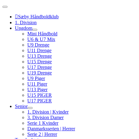
Skip
to
content
Sæby Håndboldklub
1. Division
Ungdom
Mini Håndbold
U6 & U7 Mix
U9 Drenge
U11 Drenge
U13 Drenge
U15 Drenge
U17 Drenge
U19 Drenge
U9 Piger
U11 Piger
U13 Piger
U15 PIGER
U17 PIGER
Senior
1. Division | Kvinder
3. Division Damer
Serie 1 Kvinder
Danmarksserien | Herrer
Serie 2 | Herrer