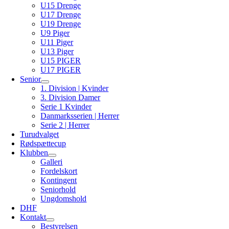
U15 Drenge
U17 Drenge
U19 Drenge
U9 Piger
U11 Piger
U13 Piger
U15 PIGER
U17 PIGER
Senior
1. Division | Kvinder
3. Division Damer
Serie 1 Kvinder
Danmarksserien | Herrer
Serie 2 | Herrer
Turudvalget
Rødspættecup
Klubben
Galleri
Fordelskort
Kontingent
Seniorhold
Ungdomshold
DHF
Kontakt
Bestyrelsen