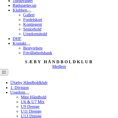
Turudvalget
Rødspættecup
Klubben
Galleri
Fordelskort
Kontingent
Seniorhold
Ungdomshold
DHF
Kontakt
Bestyrelsen
Frivillighedsbank
SÆBY HÅNDBOLDKLUB
Medlem
Toggle
Navigation
Sæby Håndboldklub
1. Division
Ungdom
Mini Håndbold
U6 & U7 Mix
U9 Drenge
U11 Drenge
U13 Drenge