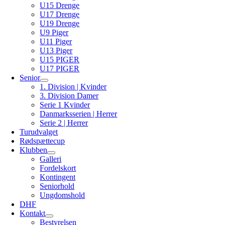
U15 Drenge
U17 Drenge
U19 Drenge
U9 Piger
U11 Piger
U13 Piger
U15 PIGER
U17 PIGER
Senior
1. Division | Kvinder
3. Division Damer
Serie 1 Kvinder
Danmarksserien | Herrer
Serie 2 | Herrer
Turudvalget
Rødspættecup
Klubben
Galleri
Fordelskort
Kontingent
Seniorhold
Ungdomshold
DHF
Kontakt
Bestyrelsen