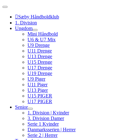
Skip
to
content
Sæby Håndboldklub
1. Division
Ungdom
Mini Håndbold
U6 & U7 Mix
U9 Drenge
U11 Drenge
U13 Drenge
U15 Drenge
U17 Drenge
U19 Drenge
U9 Piger
U11 Piger
U13 Piger
U15 PIGER
U17 PIGER
Senior
1. Division | Kvinder
3. Division Damer
Serie 1 Kvinder
Danmarksserien | Herrer
Serie 2 | Herrer