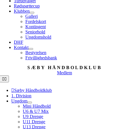
Turudvalget
Rødspættecup
Klubben
Galleri
Fordelskort
Kontingent
Seniorhold
Ungdomshold
DHF
Kontakt
Bestyrelsen
Frivillighedsbank
SÆBY HÅNDBOLDKLUB
Medlem
Toggle
Navigation
Sæby Håndboldklub
1. Division
Ungdom
Mini Håndbold
U6 & U7 Mix
U9 Drenge
U11 Drenge
U13 Drenge