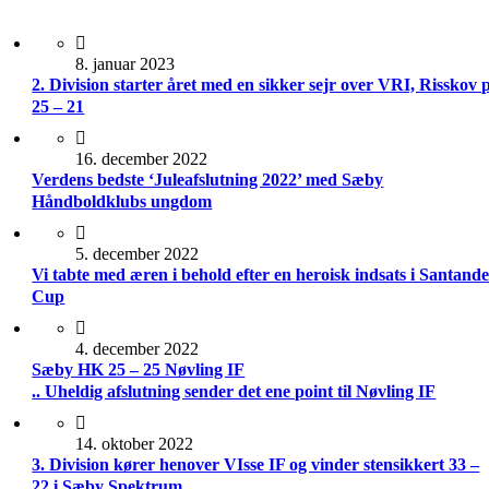
8. januar 2023
2. Division starter året med en sikker sejr over VRI, Risskov 
25 – 21
16. december 2022
Verdens bedste ‘Juleafslutning 2022’ med Sæby
Håndboldklubs ungdom
5. december 2022
Vi tabte med æren i behold efter en heroisk indsats i Santand
Cup
4. december 2022
Sæby HK 25 – 25 Nøvling IF
.. Uheldig afslutning sender det ene point til Nøvling IF
14. oktober 2022
3. Division kører henover VIsse IF og vinder stensikkert 33 –
22 i Sæby Spektrum