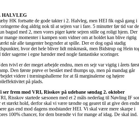
. HALVLEG
æby HK fortsatte de gode takter i 2. Halvleg, men HEI fik også gang i
coringerne dog aldrig nok til at sejren var i fare. 5 minutter før tid var d
un bagud med 2, men vores piger kørte sejren stille og roligt hjem. Der
ar mange momenter i kampen som vidner om at holdet kan blive rigtig
tærkt når alle tangenter begynder at spille. Der er dog også stadig
idspunkter, hvor det hele bliver lidt miskmask, men Bidstrup og Hein to
il tider sagerne i egne hænder med nogle fantastiske scoringer.
den tvivl er der meget arbejde endnu, men en sejr var vigtig i årets førs
amp. Den første prøve er bestået med thumps up, men på mandag går
rbejdet videre i træningshallerne for at få marginalerne og højere
pileffektivitet på plads.
i ser frem mod VRI, Risskov på udebane søndag 2. oktober
RI, Risskov startede sæsonen med et 2 måls nederlag til Nøvling IF s
r et stærkt hold, derfor skal vi være tændte og gearet til at give den end
ere gas end mod dagens modstander HEI. Vi skal være mere skarpe i
ores 100% chancer, for dem brændte vi for mange af idag. De skal ind.