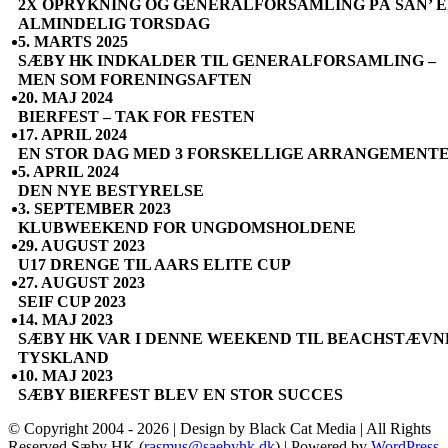
2X OPRYKNING OG GENERALFORSAMLING PÅ SÅN’ 
ALMINDELIG TORSDAG
5. MARTS 2025
SÆBY HK INDKALDER TIL GENERALFORSAMLING –
MEN SOM FORENINGSAFTEN
20. MAJ 2024
BIERFEST – TAK FOR FESTEN
17. APRIL 2024
EN STOR DAG MED 3 FORSKELLIGE ARRANGEMENT
5. APRIL 2024
DEN NYE BESTYRELSE
3. SEPTEMBER 2023
KLUBWEEKEND FOR UNGDOMSHOLDENE
29. AUGUST 2023
U17 DRENGE TIL AARS ELITE CUP
27. AUGUST 2023
SEIF CUP 2023
14. MAJ 2023
SÆBY HK VAR I DENNE WEEKEND TIL BEACHSTÆVNE
TYSKLAND
10. MAJ 2023
SÆBY BIERFEST BLEV EN STOR SUCCES
© Copyright 2004 -
2026 | Design by Black Cat Media | All Rights
Reserved Sæby HK (
rasmus@saebyhk.dk
) | Powered by
WordPress