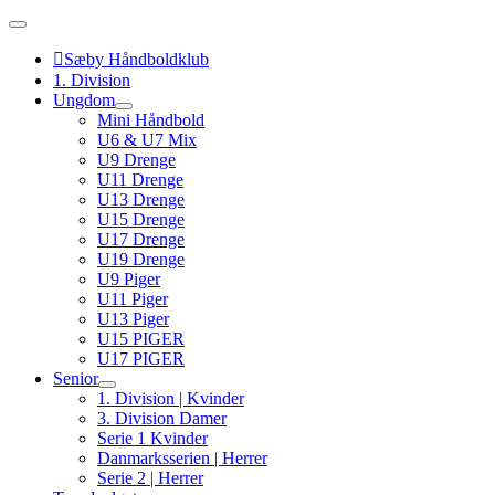
Skip
to
content
Sæby Håndboldklub
1. Division
Ungdom
Mini Håndbold
U6 & U7 Mix
U9 Drenge
U11 Drenge
U13 Drenge
U15 Drenge
U17 Drenge
U19 Drenge
U9 Piger
U11 Piger
U13 Piger
U15 PIGER
U17 PIGER
Senior
1. Division | Kvinder
3. Division Damer
Serie 1 Kvinder
Danmarksserien | Herrer
Serie 2 | Herrer