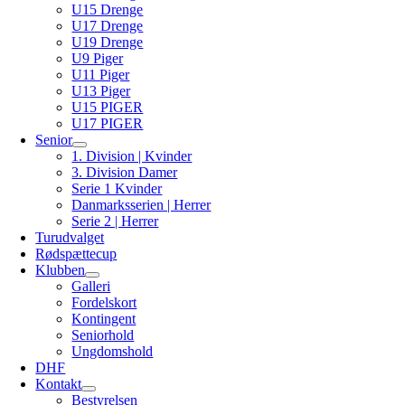
U15 Drenge
U17 Drenge
U19 Drenge
U9 Piger
U11 Piger
U13 Piger
U15 PIGER
U17 PIGER
Senior
1. Division | Kvinder
3. Division Damer
Serie 1 Kvinder
Danmarksserien | Herrer
Serie 2 | Herrer
Turudvalget
Rødspættecup
Klubben
Galleri
Fordelskort
Kontingent
Seniorhold
Ungdomshold
DHF
Kontakt
Bestyrelsen