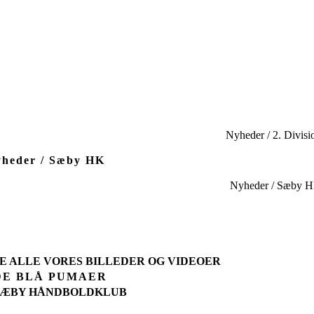
Nyheder / 2. Divisi
heder / Sæby HK
Nyheder / Sæby 
SE ALLE VORES BILLEDER OG VIDEOER
DE BLÅ PUMAER
SÆBY HÅNDBOLDKLUB