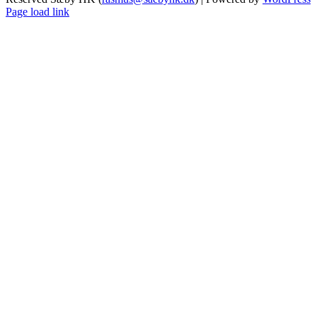
Instagram
Facebook
YouTube
Page load link
Go
to
Top