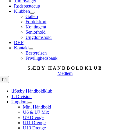
Turudvalget
Rødspættecup
Klubben
Galleri
Fordelskort
Kontingent
Seniorhold
Ungdomshold
DHF
Kontakt
Bestyrelsen
Frivillighedsbank
SÆBY HÅNDBOLDKLUB
Medlem
Toggle
Navigation
Sæby Håndboldklub
1. Division
Ungdom
Mini Håndbold
U6 & U7 Mix
U9 Drenge
U11 Drenge
U13 Drenge