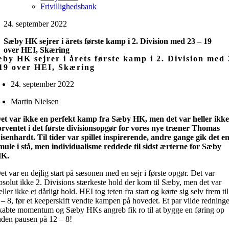
Frivillighedsbank
24. september 2022
Sæby HK sejrer i årets første kamp i 2. Division med 23 – 19
over HEI, Skæring
by HK sejrer i årets første kamp i 2. Division med
19 over HEI, Skæring
24. september 2022
Martin Nielsen
et var ikke en perfekt kamp fra Sæby HK, men det var heller ikk
orventet i d
et første divisionsopgør for vores nye træner Thomas
isenhardt. Til tider var spillet inspirerende, andre gange gik det e
mule i stå, men individualisme reddede til sidst ærterne for Sæby
K.
et var en dejlig start på sæsonen med en sejr i første opgør. Det var
bsolut ikke 2. Divisions stærkeste hold der kom til Sæby, men det var
eller ikke et dårligt hold. HEI tog teten fra start og kørte sig selv frem til
 – 8, før et keeperskift vendte kampen på hovedet. Et par vilde redning
kabte momentum og Sæby HKs angreb fik ro til at bygge en føring op
nden pausen på 12 – 8!