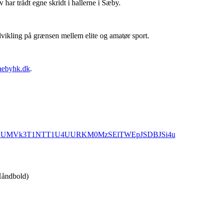
har trådt egne skridt i hallerne i Sæby.
vikling på grænsen mellem elite og amatør sport.
aebyhk.dk
.
q2BZQSZUMVk3T1NTT1U4UURKM0MzSElTWEpJSDBJSi4u
Håndbold)