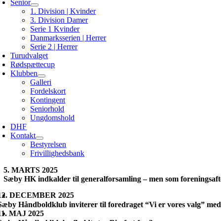
Senior
1. Division | Kvinder
3. Division Damer
Serie 1 Kvinder
Danmarksserien | Herrer
Serie 2 | Herrer
Turudvalget
Rødspættecup
Klubben
Galleri
Fordelskort
Kontingent
Seniorhold
Ungdomshold
DHF
Kontakt
Bestyrelsen
Frivillighedsbank
5. MARTS 2025
Sæby HK indkalder til generalforsamling – men som foreningsaf
12. DECEMBER 2025
Sæby Håndboldklub inviterer til foredraget “Vi er vores valg” m
11. MAJ 2025