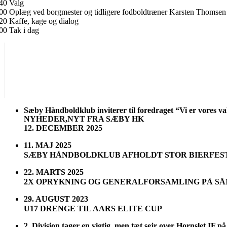
.40 Valg
00 Oplæg ved borgmester og tidligere fodboldtræner Karsten Thomsen (
20 Kaffe, kage og dialog
00 Tak i dag
Sæby Håndboldklub inviterer til foredraget “Vi er vores 
NYHEDER,NYT FRA SÆBY HK
12. DECEMBER 2025
11. MAJ 2025
SÆBY HÅNDBOLDKLUB AFHOLDT STOR BIERFEST
22. MARTS 2025
2X OPRYKNING OG GENERALFORSAMLING PÅ SÅ
29. AUGUST 2023
U17 DRENGE TIL AARS ELITE CUP
2. Division tager en
vigtig
, men tæt sejr over Hornslet IF på