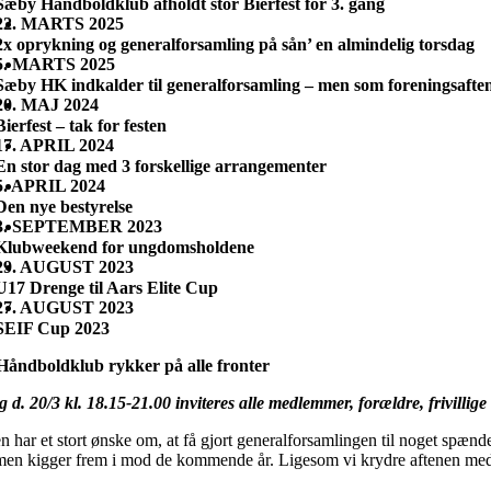
Sæby Håndboldklub afholdt stor Bierfest for 3. gang
22. MARTS 2025
2x oprykning og generalforsamling på sån’ en almindelig torsdag
5. MARTS 2025
Sæby HK indkalder til generalforsamling – men som foreningsafte
20. MAJ 2024
Bierfest – tak for festen
17. APRIL 2024
En stor dag med 3 forskellige arrangementer
5. APRIL 2024
Den nye bestyrelse
3. SEPTEMBER 2023
Klubweekend for ungdomsholdene
29. AUGUST 2023
U17 Drenge til Aars Elite Cup
27. AUGUST 2023
SEIF Cup 2023
åndboldklub rykker på alle fronter
 d. 20/3 kl. 18.15-21.00 inviteres alle medlemmer, forældre, frivillig
 har et stort ønske om, at få gjort generalforsamlingen til noget spænde
men kigger frem i mod de kommende år. Ligesom vi krydre aftenen me