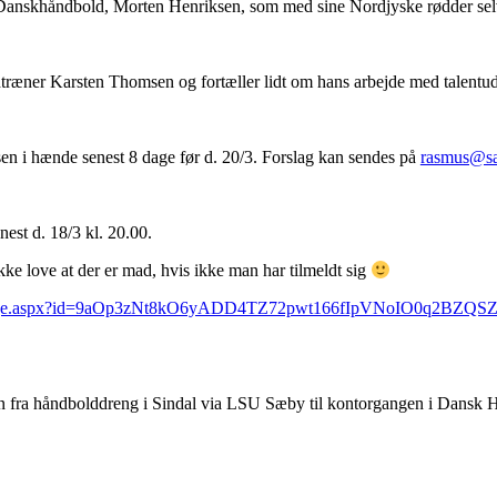
i Danskhåndbold, Morten Henriksen, som med sine Nordjyske rødder selv 
ræner Karsten Thomsen og fortæller lidt om hans arbejde med talentud
sen i hænde senest 8 dage før d. 20/3. Forslag kan sendes på
rasmus@s
nest d. 18/3 kl. 20.00.
ke love at der er mad, hvis ikke man har tilmeldt sig
sponsePage.aspx?id=9aOp3zNt8kO6yADD4TZ72pwt166fIpVNoIO0
 fra håndbolddreng i Sindal via LSU Sæby til kontorgangen i Dansk 