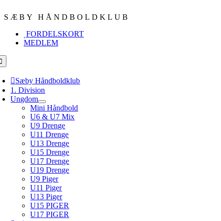
Skip
to
SÆBY HÅNDBOLDKLUB
content
FORDELSKORT
MEDLEM
oggle
avigation
Sæby Håndboldklub
1. Division
Ungdom
Mini Håndbold
U6 & U7 Mix
U9 Drenge
U11 Drenge
U13 Drenge
U15 Drenge
U17 Drenge
U19 Drenge
U9 Piger
U11 Piger
U13 Piger
U15 PIGER
U17 PIGER