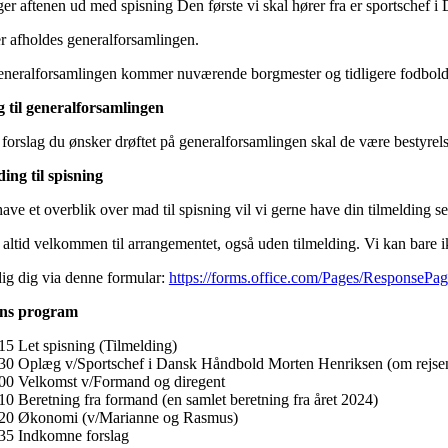
er aftenen ud med spisning Den første vi skal hører fra er sportschef 
r afholdes generalforsamlingen.
eneralforsamlingen kommer nuværende borgmester og tidligere fodboldt
g til generalforsamlingen
forslag du ønsker drøftet på generalforsamlingen skal de være bestyrel
ing til spisning
have et overblik over mad til spisning vil vi gerne have din tilmelding se
altid velkommen til arrangementet, også uden tilmelding. Vi kan bare ik
ig dig via denne formular:
https://forms.office.com/Pages/Re
ens program
15 Let spisning (Tilmelding)
.30 Oplæg v/Sportschef i Dansk Håndbold Morten Henriksen (om rejsen
.00 Velkomst v/Formand og diregent
10 Beretning fra formand (en samlet beretning fra året 2024)
.20 Økonomi (v/Marianne og Rasmus)
.35 Indkomne forslag