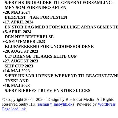
SÆBY HK INDKALDER TIL GENERALFORSAMLING –
MEN SOM FORENINGSAFTEN
20. MAJ 2024
BIERFEST – TAK FOR FESTEN
17. APRIL 2024
EN STOR DAG MED 3 FORSKELLIGE ARRANGEMENT
5. APRIL 2024
DEN NYE BESTYRELSE
3. SEPTEMBER 2023
KLUBWEEKEND FOR UNGDOMSHOLDENE
29. AUGUST 2023
U17 DRENGE TIL AARS ELITE CUP
27. AUGUST 2023
SEIF CUP 2023
14. MAJ 2023
SÆBY HK VAR I DENNE WEEKEND TIL BEACHSTÆVNE
TYSKLAND
10. MAJ 2023
SÆBY BIERFEST BLEV EN STOR SUCCES
© Copyright 2004 -
2026 | Design by Black Cat Media | All Rights
Reserved Sæby HK (
rasmus@saebyhk.dk
) | Powered by
WordPress
Instagram
Facebook
YouTube
Page load link
Go