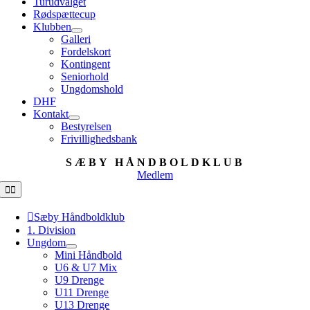
Turudvalget
Rødspættecup
Klubben
Galleri
Fordelskort
Kontingent
Seniorhold
Ungdomshold
DHF
Kontakt
Bestyrelsen
Frivillighedsbank
SÆBY HÅNDBOLDKLUB
Medlem
Toggle
Navigation
Sæby Håndboldklub
1. Division
Ungdom
Mini Håndbold
U6 & U7 Mix
U9 Drenge
U11 Drenge
U13 Drenge