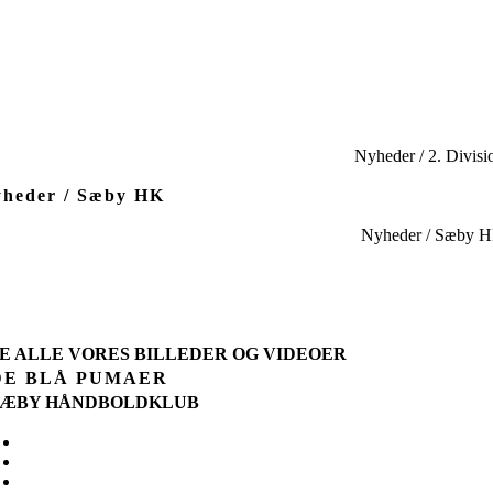
Nyheder / 2. Divisi
heder / Sæby HK
Nyheder / Sæby 
SE ALLE VORES BILLEDER OG VIDEOER
DE BLÅ PUMAER
SÆBY HÅNDBOLDKLUB