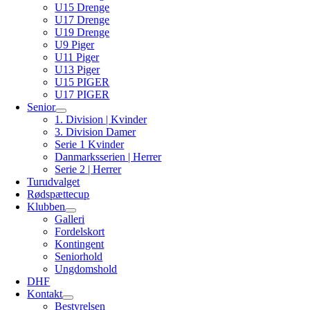
U15 Drenge
U17 Drenge
U19 Drenge
U9 Piger
U11 Piger
U13 Piger
U15 PIGER
U17 PIGER
Senior
1. Division | Kvinder
3. Division Damer
Serie 1 Kvinder
Danmarksserien | Herrer
Serie 2 | Herrer
Turudvalget
Rødspættecup
Klubben
Galleri
Fordelskort
Kontingent
Seniorhold
Ungdomshold
DHF
Kontakt
Bestyrelsen