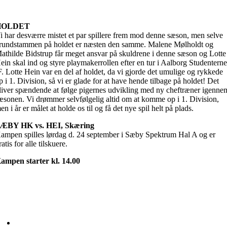
HOLDET
i har desværre mistet et par spillere frem mod denne sæson, men selve
rundstammen på holdet er næsten den samme. Malene Mølholdt og
athilde Bidstrup får meget ansvar på skuldrene i denne sæson og Lotte
ein skal ind og styre playmakerrollen efter en tur i Aalborg Studentern
F. Lotte Hein var en del af holdet, da vi gjorde det umulige og rykkede
p i 1. Division, så vi er glade for at have hende tilbage på holdet! Det
liver spændende at følge pigernes udvikling med ny cheftræner igenne
æsonen. Vi drømmer selvfølgelig altid om at komme op i 1. Division,
en i år er målet at holde os til og få det nye spil helt på plads.
ÆBY HK vs. HEI, Skæring
ampen spilles lørdag d. 24 september i Sæby Spektrum Hal A og er
ratis for alle tilskuere.
ampen starter kl. 14.00