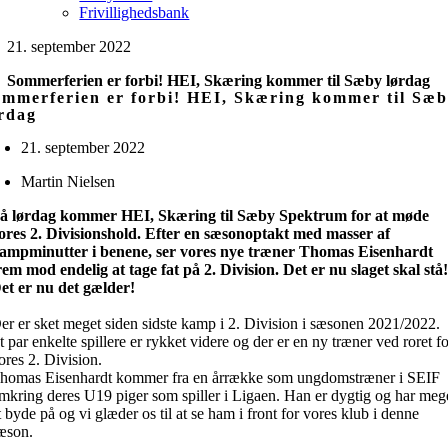
Frivillighedsbank
21. september 2022
Sommerferien er forbi! HEI, Skæring kommer til Sæby lørdag
mmerferien er forbi! HEI, Skæring kommer til Sæ
rdag
21. september 2022
Martin Nielsen
å lørdag kommer HEI, Skæring til Sæby Spektrum for at møde
ores 2. Divisionshold. Efter en sæsonoptakt med masser af
ampminutter i benene, ser vores nye træner Thomas Eisenhardt
rem mod endelig at tage fat på 2. Division. Det er nu slaget skal stå
et er nu det gælder!
er er sket meget siden sidste kamp i 2. Division i sæsonen 2021/2022.
t par enkelte spillere er rykket videre og der er en ny træner ved roret f
ores 2. Division.
homas Eisenhardt kommer fra en årrække som ungdomstræner i SEIF
mkring deres U19 piger som spiller i Ligaen. Han er dygtig og har meg
t byde på og vi glæder os til at se ham i front for vores klub i denne
æson.