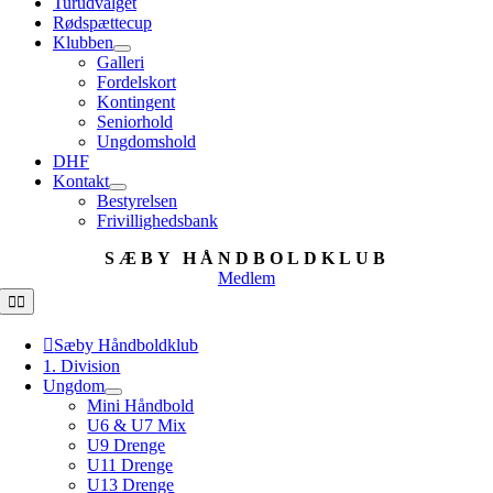
Turudvalget
Rødspættecup
Klubben
Galleri
Fordelskort
Kontingent
Seniorhold
Ungdomshold
DHF
Kontakt
Bestyrelsen
Frivillighedsbank
SÆBY HÅNDBOLDKLUB
Medlem
Toggle
Navigation
Sæby Håndboldklub
1. Division
Ungdom
Mini Håndbold
U6 & U7 Mix
U9 Drenge
U11 Drenge
U13 Drenge