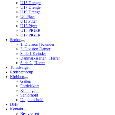
U15 Drenge
U17 Drenge
U19 Drenge
U9 Piger
U11 Piger
U13 Piger
U15 PIGER
U17 PIGER
Senior
1. Division | Kvinder
3. Division Damer
Serie 1 Kvinder
Danmarksserien | Herrer
Serie 2 | Herrer
Turudvalget
Rødspættecup
Klubben
Galleri
Fordelskort
Kontingent
Seniorhold
Ungdomshold
DHF
Kontakt
Bestyrelsen