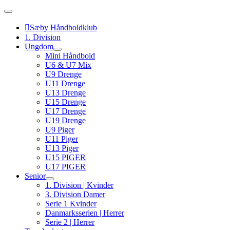
Skip
to
content
Sæby Håndboldklub
1. Division
Ungdom
Mini Håndbold
U6 & U7 Mix
U9 Drenge
U11 Drenge
U13 Drenge
U15 Drenge
U17 Drenge
U19 Drenge
U9 Piger
U11 Piger
U13 Piger
U15 PIGER
U17 PIGER
Senior
1. Division | Kvinder
3. Division Damer
Serie 1 Kvinder
Danmarksserien | Herrer
Serie 2 | Herrer